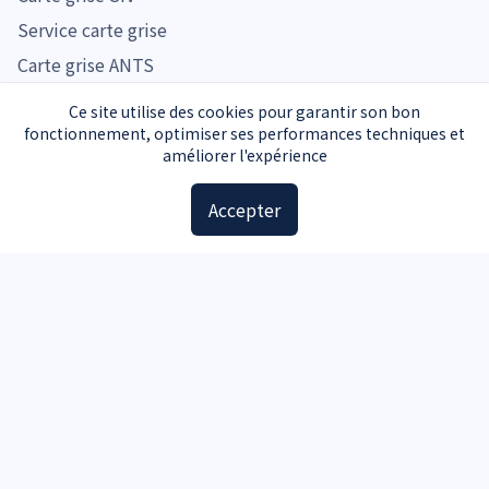
Service carte grise
Carte grise ANTS
Prix carte grise
Ce site utilise des cookies pour garantir son bon
fonctionnement, optimiser ses performances techniques et
Tarifs carte grise par région
améliorer l'expérience
Tarifs carte grise par véhicule
Accepter
Prix cheval fiscal
Guide d'achat
Guide voiture d'occasion
Guide moto d'occasion
Guide voiture d'occasion
Accessoires
Plaques d'immatriculation
Kit de sécurité