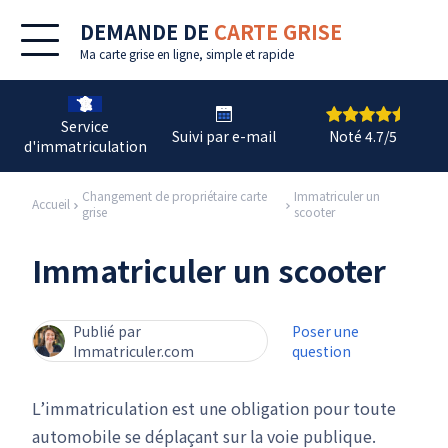
DEMANDE DE
CARTE GRISE
Ma
carte grise en ligne
, simple et rapide
Service
Suivi par e-mail
Noté 4.7/5
d'immatriculation
Changement de propriétaire carte
Immatriculer un
Accueil
grise
scooter
Immatriculer un scooter
Publié par
Poser une
Immatriculer.com
question
L’immatriculation est une obligation pour toute
automobile se déplaçant sur la voie publique.