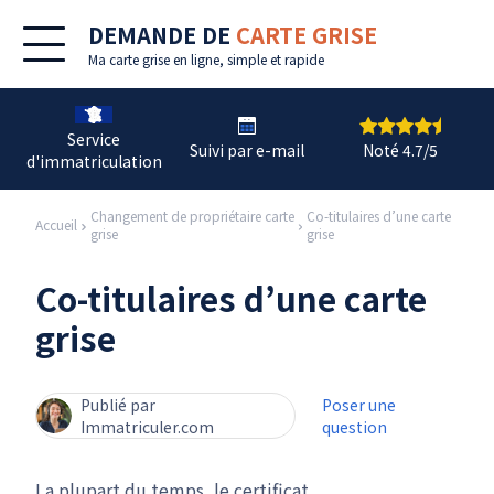
DEMANDE DE
CARTE GRISE
Ma
carte grise en ligne
, simple et rapide
Service
Suivi par e-mail
Noté 4.7/5
d'immatriculation
Changement de propriétaire carte
Co-titulaires d’une carte
Accueil
grise
grise
Co-titulaires d’une carte
grise
Publié par
Poser une
Immatriculer.com
question
La plupart du temps, le certificat