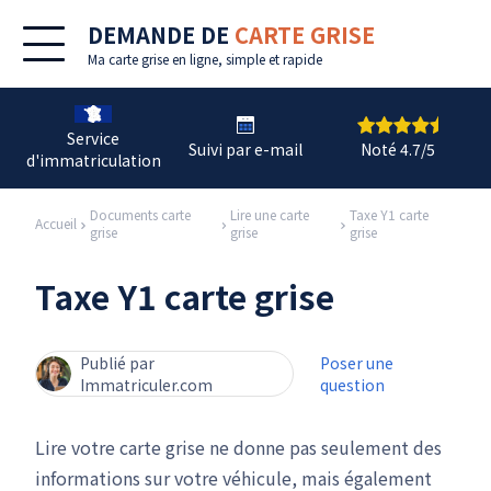
DEMANDE DE
CARTE GRISE
Ma
carte grise en ligne
, simple et rapide
Service
Suivi par e-mail
Noté 4.7/5
d'immatriculation
Documents carte
Lire une carte
Taxe Y1 carte
Accueil
grise
grise
grise
Taxe Y1 carte grise
Publié par
Poser une
Immatriculer.com
question
Lire votre carte grise ne donne pas seulement des
informations sur votre véhicule, mais également