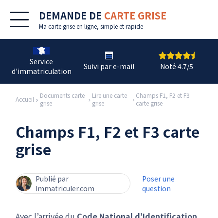
DEMANDE DE
CARTE GRISE
Ma
carte grise en ligne
, simple et rapide
Service
Suivi par e-mail
Noté 4.7/5
d'immatriculation
Documents carte
Lire une carte
Champs F1, F2 et F3
Accueil
grise
grise
carte grise
Champs F1, F2 et F3 carte
grise
Publié par
Poser une
Immatriculer.com
question
Avec l’arrivée du
Code National d’Identification