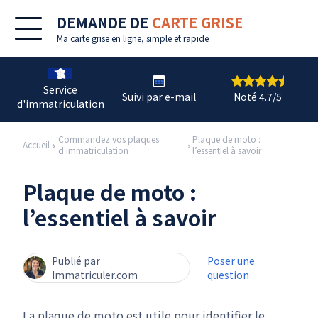
DEMANDE DE
CARTE GRISE
Ma
carte grise en ligne
, simple et rapide
Service
Suivi par e-mail
Noté 4.7/5
d'immatriculation
Commandez vos plaques
Plaque de moto :
Accueil
d'immatriculation
l’essentiel à savoir
Plaque de moto :
l’essentiel à savoir
Publié par
Poser une
Immatriculer.com
question
La plaque de moto est utile pour identifier le