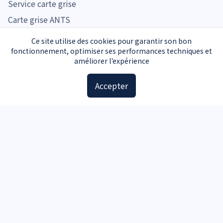
Service carte grise
Carte grise ANTS
Prix carte grise
Ce site utilise des cookies pour garantir son bon
fonctionnement, optimiser ses performances techniques et
Tarifs carte grise par région
améliorer l'expérience
Tarifs carte grise par véhicule
Accepter
Prix cheval fiscal
Guide d'achat
Guide voiture d'occasion
Guide moto d'occasion
Guide voiture d'occasion
Accessoires
Plaques d'immatriculation
Kit de sécurité
Triangle de signalisation