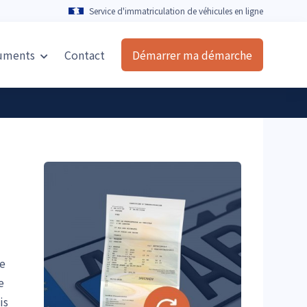
Service d'immatriculation de véhicules en ligne
uments
Contact
Démarrer ma démarche
se
e
is