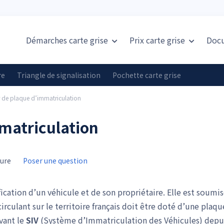
Démarches carte grise
Prix
carte grise
Doc
re
Triangle de signalisation
Pochette carte grise
 de plaque d’immatriculation
matriculation
ture
Poser une question
ication d’un véhicule et de son propriétaire. Elle est soumi
circulant sur le territoire français doit être doté d’une plaqu
vant le
SIV
(Système d’Immatriculation des Véhicules) depu