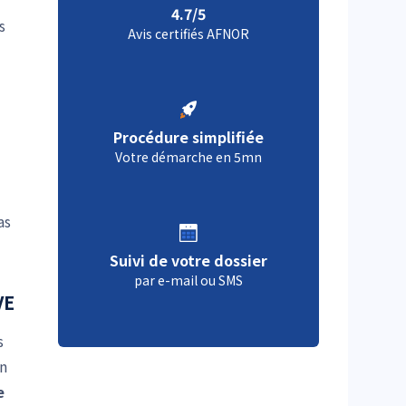
.
4.7/5
s
Avis certifiés AFNOR
Procédure simplifiée
Votre démarche en 5mn
as
Suivi de votre dossier
par e-mail ou SMS
VE
s
un
e