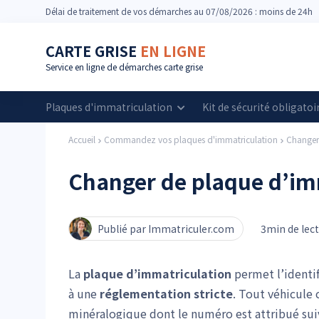
Délai
de traitement de vos démarches
au 07/08/2026 : moins de 24h
CARTE GRISE
EN LIGNE
Service en ligne de démarches carte grise
Plaques d'immatriculation
Kit de sécurité obligatoi
Accueil
Commandez vos plaques d'immatriculation
Changer
Changer de plaque d’im
Publié par Immatriculer.com
3min de lec
La
plaque d’immatriculation
permet l’identif
à une
réglementation stricte
. Tout véhicule 
minéralogique dont le numéro est attribué sui