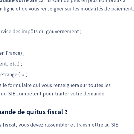
alable votre SIE
car ils sont de plus en plus nombreux à
 en ligne et de vous renseigner sur les modalités de paiement.
ervice des impôts du gouvernement ;
en France) ;
nt, etc.) ;
’étranger) » ;
 le formulaire qui vous renseignera sur toutes les
) du SIE compétent pour traiter votre demande.
nde de quitus fiscal ?
fiscal,
vous devez rassembler et transmettre au SIE