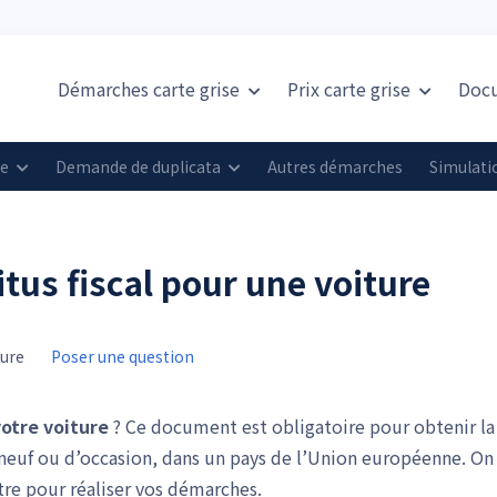
Démarches carte grise
Prix
carte grise
Doc
se
Demande de duplicata
Autres démarches
Simulatio
us fiscal pour une voiture
ture
Poser une question
votre voiture
? Ce document est obligatoire pour obtenir la
 neuf ou d’occasion, dans un pays de l’Union européenne. On
tre pour réaliser vos démarches.