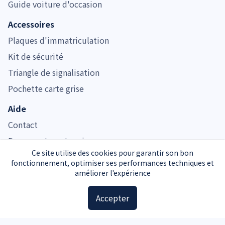
Guide voiture d'occasion
Accessoires
Plaques d'immatriculation
Kit de sécurité
Triangle de signalisation
Pochette carte grise
Aide
Contact
Documents carte grise
Ce site utilise des cookies pour garantir son bon
fonctionnement, optimiser ses performances techniques et
améliorer l'expérience
Immatriculer.com est noté 4.7/5 pour son service de carte grise
Service carte grise privé et indépendant de l’Administration
Accepter
Mentions légales
CGU
Confidentialité
Partenaires