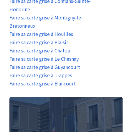
Faire sa carte grise à Conflans-Sainte-
Honorine
Faire sa carte grise à Montigny-le-
Bretonneux
Faire sa carte grise à Houilles
Faire sa carte grise à Plaisir
Faire sa carte grise à Chatou
Faire sa carte grise à Le Chesnay
Faire sa carte grise à Guyancourt
Faire sa carte grise à Trappes
Faire sa carte grise à Élancourt