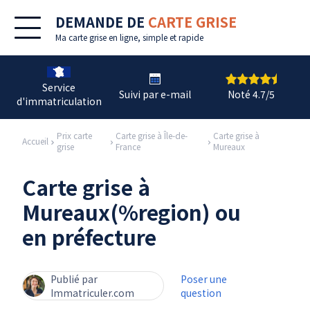
DEMANDE DE
CARTE GRISE
Ma
carte grise en ligne
, simple et rapide
Service
Suivi par e-mail
Noté 4.7/5
d'immatriculation
Prix carte
Carte grise à Île-de-
Carte grise à
Accueil
grise
France
Mureaux
Carte grise à
Mureaux(%region) ou
en préfecture
Publié par
Poser une
Immatriculer.com
question