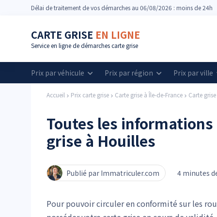
Délai
de traitement de vos démarches
au 06/08/2026 : moins de 24h
CARTE GRISE
EN LIGNE
Service en ligne de démarches carte grise
Prix par véhicule
Prix par région
Prix par ville
Accueil
Prix carte grise
Carte grise à Île-de-France
Carte grise
Toutes les informations
grise à Houilles
Publié par Immatriculer.com
4 minutes de
Pour pouvoir circuler en conformité sur les rou