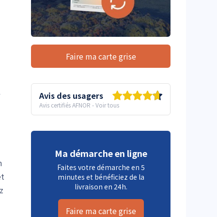
Faire ma carte grise
Avis des usagers
Avis certifiés AFNOR
-
Voir tous
Ma démarche en ligne
n
Faites votre démarche en 5
et
minutes et bénéficiez de la
livraison en 24h.
z
Faire ma carte grise