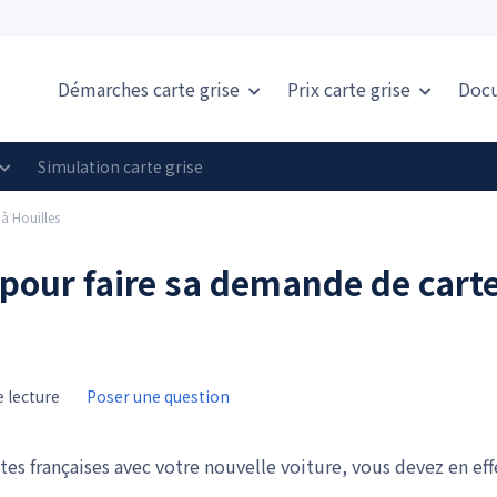
Démarches carte grise
Prix
carte grise
Doc
Simulation carte grise
 à Houilles
 pour faire sa demande de cart
 lecture
Poser une question
tes françaises avec votre nouvelle voiture, vous devez en eff