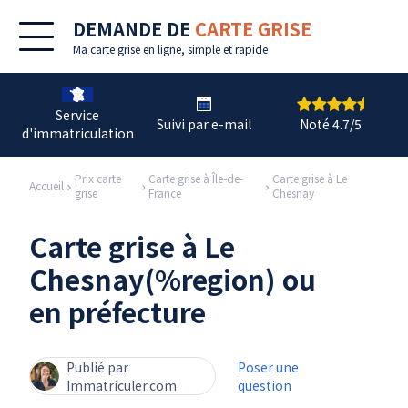
DEMANDE DE
CARTE GRISE
Ma
carte grise en ligne
, simple et rapide
Service
Suivi par e-mail
Noté 4.7/5
d'immatriculation
Prix carte
Carte grise à Île-de-
Carte grise à Le
Accueil
grise
France
Chesnay
Carte grise à Le
Chesnay(%region) ou
en préfecture
Publié par
Poser une
Immatriculer.com
question