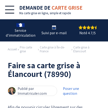
DEMANDE DE
CARTE GRISE
Ma
carte grise en ligne
, simple et rapide
Service
Suivi par e-mail
Noté 4.7/5
d'immatriculation
Prix carte
Carte grise à Île-de-
Carte grise à
Accueil
grise
France
Élancourt
Faire sa carte grise à
Élancourt (78990)
Publié par
Poser une
Immatriculer.com
question
Afin de pouvoir circuler librement sur des