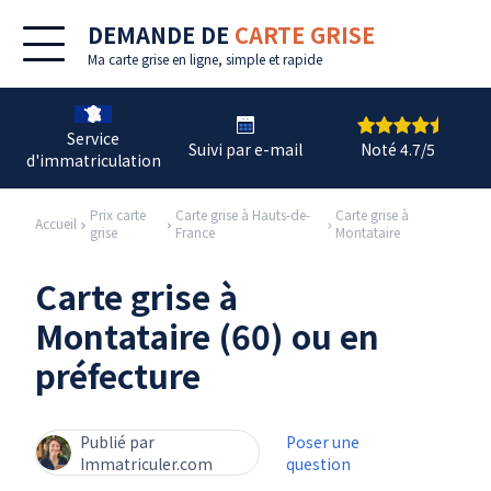
DEMANDE DE
CARTE GRISE
Ma
carte grise en ligne
, simple et rapide
Service
Suivi par e-mail
Noté 4.7/5
d'immatriculation
Prix carte
Carte grise à Hauts-de-
Carte grise à
Accueil
grise
France
Montataire
Carte grise à
Montataire (60) ou en
préfecture
Publié par
Poser une
Immatriculer.com
question