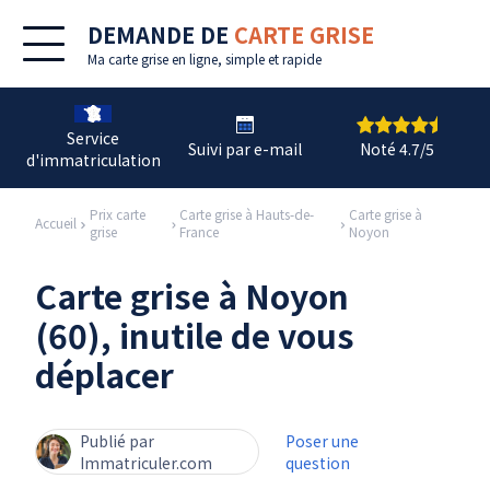
DEMANDE DE
CARTE GRISE
Ma
carte grise en ligne
, simple et rapide
Service
Suivi par e-mail
Noté 4.7/5
d'immatriculation
Prix carte
Carte grise à Hauts-de-
Carte grise à
Accueil
grise
France
Noyon
Carte grise à Noyon
(60), inutile de vous
déplacer
Publié par
Poser une
Immatriculer.com
question