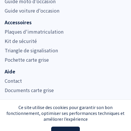
Guide moto d'occasion
Guide voiture d'occasion
Accessoires
Plaques d'immatriculation
Kit de sécurité
Triangle de signalisation
Pochette carte grise
Aide
Contact
Documents carte grise
Ce site utilise des cookies pour garantir son bon
fonctionnement, optimiser ses performances techniques et
Immatriculer.com est noté 4.7/5 pour son service de carte grise
améliorer l'expérience
Service carte grise privé et indépendant de l’Administration