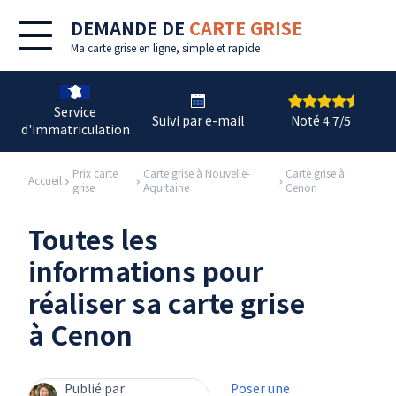
DEMANDE DE
CARTE GRISE
Ma
carte grise en ligne
, simple et rapide
Service
Suivi par e-mail
Noté 4.7/5
d'immatriculation
Prix carte
Carte grise à Nouvelle-
Carte grise à
Accueil
grise
Aquitaine
Cenon
Toutes les
informations pour
réaliser sa carte grise
à Cenon
Publié par
Poser une