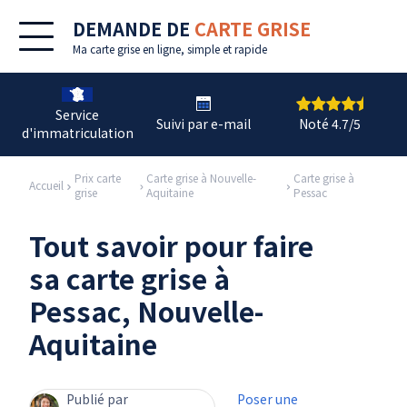
DEMANDE DE
CARTE GRISE
Ma
carte grise en ligne
, simple et rapide
Service
Suivi par e-mail
Noté 4.7/5
d'immatriculation
Prix carte
Carte grise à Nouvelle-
Carte grise à
Accueil
grise
Aquitaine
Pessac
Tout savoir pour faire
sa carte grise à
Pessac, Nouvelle-
Aquitaine
Publié par
Poser une