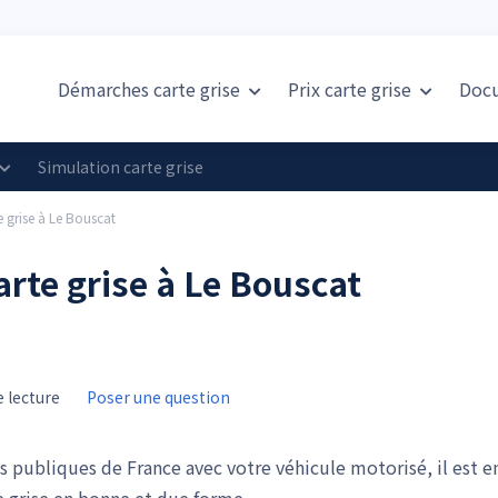
Démarches carte grise
Prix
carte grise
Doc
Simulation carte grise
e grise à Le Bouscat
rte grise à Le Bouscat
 lecture
Poser une question
s publiques de France avec votre véhicule motorisé, il est e