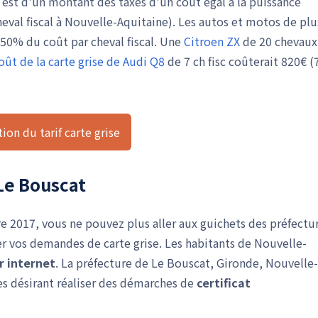
t est d'un montant des taxes d'un coût égal à la puissance
heval fiscal à Nouvelle-Aquitaine). Les autos et motos de plu
 50% du coût par cheval fiscal. Une
Citroen ZX
de 20 chevaux
coût de la carte grise de Audi Q8
de 7 ch fisc coûterait 820€ (
ion du tarif carte grise
Le Bouscat
 2017, vous ne pouvez plus aller aux guichets des préfectu
r vos demandes de carte grise. Les habitants de Nouvelle-
er internet
. La préfecture de Le Bouscat, Gironde, Nouvelle-
es désirant réaliser des démarches de
certificat