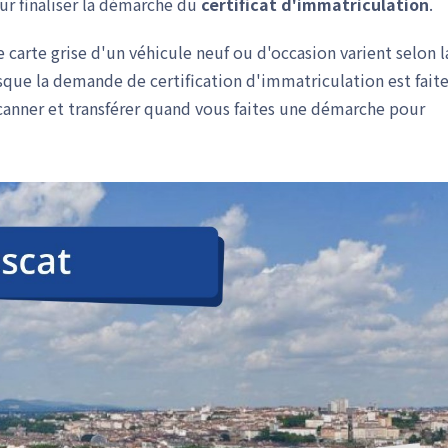
ur finaliser la démarche du
certificat d'immatriculation
.
 carte grise d'un véhicule neuf ou d'occasion varient selon l
rsque la demande de certification d'immatriculation est faite
canner et transférer quand vous faites une démarche pour