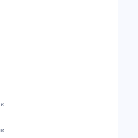
us
ns