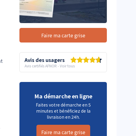
Faire ma carte grise
Avis des usagers
nt
Avis certifiés AFNOR
-
Voir tous
Ma démarche en ligne
Faites votre démarche en 5
minutes et bénéficiez de la
livraison en 24h.
Faire ma carte grise