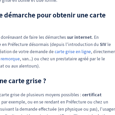
e grise en bonne et due forme.
le démarche pour obtenir une carte
t dorénavant de faire les démarches
sur internet
. En
re en Préfecture désormais (depuis l'introduction du
SIV
le
réation de votre demande de
carte grise en ligne
, directeme
,
remorque
, van...) ou chez un prestataire agréé par le le
at ou aux alentours).
e carte grise ?
te grise de plusieurs moyens possibles :
certificat
e par exemple, ou en se rendant en Préfecture ou chez un
r, suivant la demande effectuée (en physique ou pas), l'usager