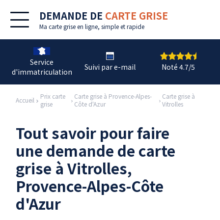
DEMANDE DE
CARTE GRISE
Ma
carte grise en ligne
, simple et rapide
Service
Suivi par e-mail
Noté 4.7/5
d'immatriculation
Prix carte
Carte grise à Provence-Alpes-
Carte grise à
Accueil
grise
Côte d'Azur
Vitrolles
Tout savoir pour faire
une demande de carte
grise à Vitrolles,
Provence-Alpes-Côte
d'Azur