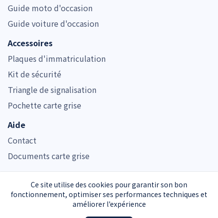
Guide moto d'occasion
Guide voiture d'occasion
Accessoires
Plaques d'immatriculation
Kit de sécurité
Triangle de signalisation
Pochette carte grise
Aide
Contact
Documents carte grise
Ce site utilise des cookies pour garantir son bon
fonctionnement, optimiser ses performances techniques et
Immatriculer.com est noté 4.7/5 pour son service de carte grise
améliorer l'expérience
Service carte grise privé et indépendant de l’Administration