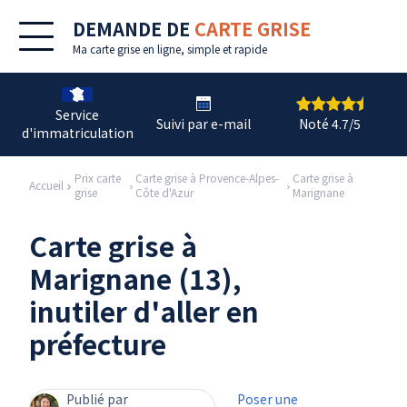
DEMANDE DE
CARTE GRISE
Ma
carte grise en ligne
, simple et rapide
Service
Suivi par e-mail
Noté 4.7/5
d'immatriculation
Prix carte
Carte grise à Provence-Alpes-
Carte grise à
Accueil
grise
Côte d'Azur
Marignane
Carte grise à
Marignane (13),
inutiler d'aller en
préfecture
Publié par
Poser une