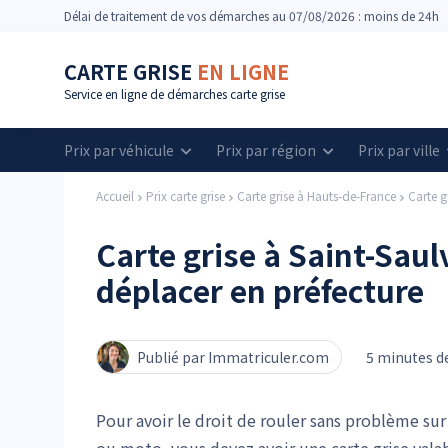
Délai
de traitement de vos démarches
au 07/08/2026 : moins de 24h
CARTE GRISE
EN LIGNE
Service en ligne de démarches carte grise
Prix par véhicule
Prix par région
Prix par ville
Accueil
Prix carte grise
Carte grise à Hauts-de-France
Carte g
Carte grise à Saint-Saulv
déplacer en préfecture
Publié par Immatriculer.com
5 minutes de
Pour avoir le droit de rouler sans problème su