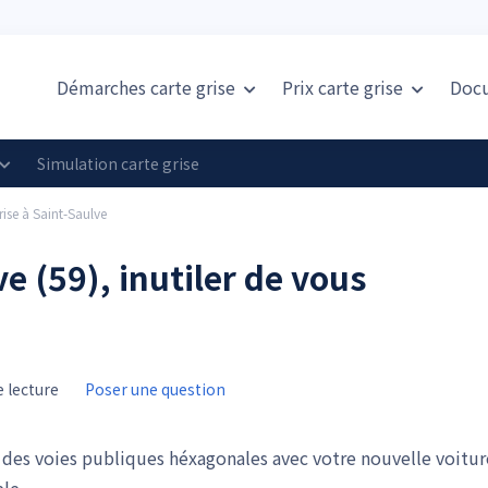
Démarches carte grise
Prix
carte grise
Doc
Simulation carte grise
rise à Saint-Saulve
e (59), inutiler de vous
 lecture
Poser une question
r des voies publiques héxagonales avec votre nouvelle voitur