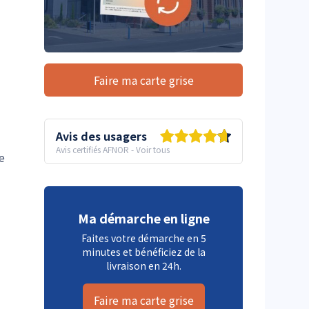
Faire ma carte grise
Avis des usagers
Avis certifiés AFNOR
-
Voir tous
le
Ma démarche en ligne
Faites votre démarche en 5
minutes et bénéficiez de la
livraison en 24h.
Faire ma carte grise