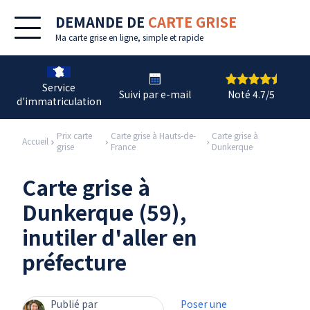
DEMANDE DE
CARTE GRISE
Ma
carte grise en ligne
, simple et rapide
Service
Suivi par e-mail
Noté 4.7/5
d'immatriculation
Prix carte
Carte grise à Hauts-de-
Carte grise à
Accueil
grise
France
Dunkerque
Carte grise à
Dunkerque (59),
inutiler d'aller en
préfecture
Publié par
Poser une