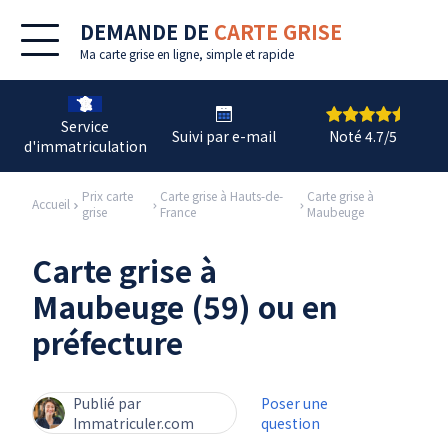
DEMANDE DE
CARTE GRISE
Ma
carte grise en ligne
, simple et rapide
Service
Suivi par e-mail
Noté 4.7/5
d'immatriculation
Prix carte
Carte grise à Hauts-de-
Carte grise à
Accueil
grise
France
Maubeuge
Carte grise à
Maubeuge (59) ou en
préfecture
Publié par
Poser une
Immatriculer.com
question