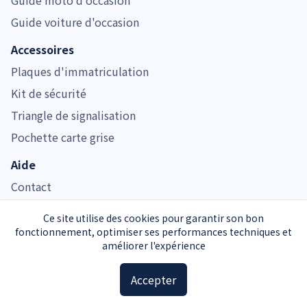
Guide voiture d'occasion
Accessoires
Plaques d'immatriculation
Kit de sécurité
Triangle de signalisation
Pochette carte grise
Aide
Contact
Documents carte grise
Ce site utilise des cookies pour garantir son bon
fonctionnement, optimiser ses performances techniques et
améliorer l'expérience
Immatriculer.com est noté 4.7/5 pour son service de carte grise
Accepter
Service carte grise privé et indépendant de l’Administration