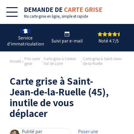
DEMANDE DE
CARTE GRISE
Ma
carte grise en ligne
, simple et rapide
Service
Suivi par e-mail
Noté 4.7/5
d'immatriculation
Prix carte
Carte grise à Centre-
Carte grise à Saint-Jean-
Accueil
grise
Val de Loire
de-la-Ruelle
Carte grise à Saint-
Jean-de-la-Ruelle (45),
inutile de vous
déplacer
Publié par
Poser une