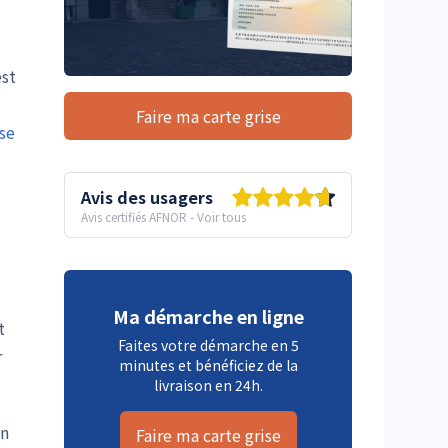
est
Faire ma carte grise
ise
Avis des usagers
Avis certifiés AFNOR
-
Voir tous
Ma démarche en ligne
t
Faites votre démarche en 5
r
minutes et bénéficiez de la
livraison en 24h.
on
Faire ma carte grise