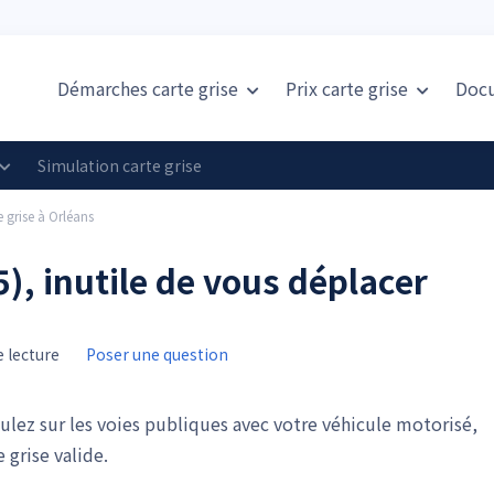
Démarches carte grise
Prix
carte grise
Doc
Simulation carte grise
e grise à Orléans
5), inutile de vous déplacer
 lecture
Poser une question
oulez sur les voies publiques avec votre véhicule motorisé,
 grise valide.