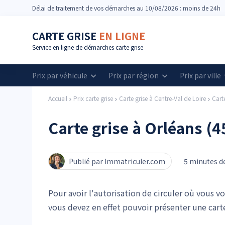
Délai
de traitement de vos démarches
au 10/08/2026 : moins de 24h
CARTE GRISE
EN LIGNE
Service en ligne de démarches carte grise
Prix par véhicule
Prix par région
Prix par ville
Accueil
Prix carte grise
Carte grise à Centre-Val de Loire
Cart
Carte grise à Orléans (4
Publié par Immatriculer.com
5 minutes de
Pour avoir l'autorisation de circuler où vous v
vous devez en effet pouvoir présenter une carte