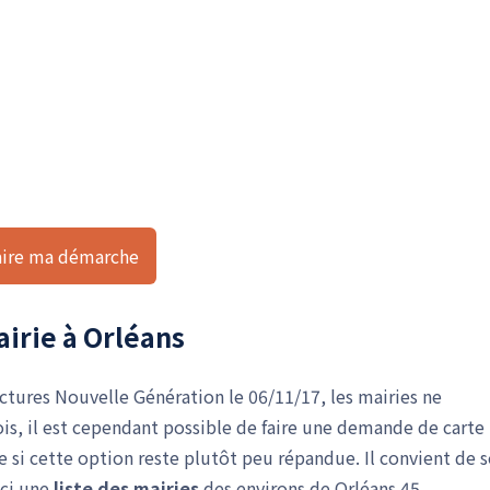
aire ma démarche
irie à Orléans
ctures Nouvelle Génération le 06/11/17, les mairies ne
ois, il est cependant possible de faire une demande de carte
i cette option reste plutôt peu répandue. Il convient de s
ici une
liste des mairies
des environs de Orléans 45.