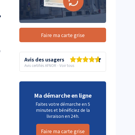
?
Faire ma carte grise
e
Avis des usagers
Avis certifiés AFNOR
-
Voir tous
Ma démarche en ligne
Faites votre démarche en 5
minutes et bénéficiez de la
livraison en 24h.
Faire ma carte grise