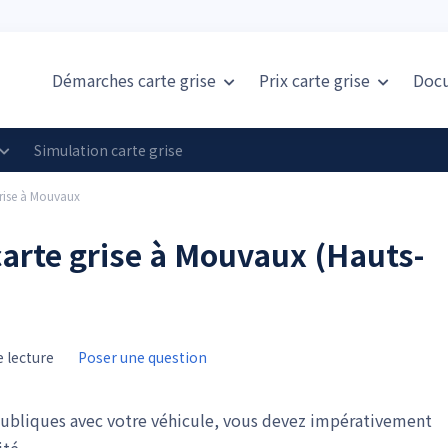
Démarches carte grise
Prix
carte grise
Doc
Simulation carte grise
rise à Mouvaux
arte grise à Mouvaux (Hauts-
 lecture
Poser une question
publiques avec votre véhicule, vous devez impérativement