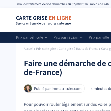
Délai
de traitement de vos démarches
au 07/08/2026 : moins de 24h
CARTE GRISE
EN LIGNE
Service en ligne de démarches carte grise
Prix par véhicule
Prix par région
Prix par ville
Accueil
Prix carte grise
Carte grise à Hauts-de-France
Carte g
Faire une démarche de c
de-France)
Publié par Immatriculer.com
4 minutes de
Pour pouvoir rouler légalement sur des voies 