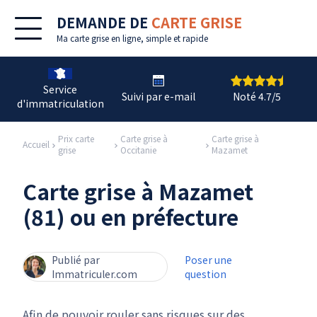
DEMANDE DE
CARTE GRISE
Ma
carte grise en ligne
, simple et rapide
Service
Suivi par e-mail
Noté 4.7/5
d'immatriculation
Prix carte
Carte grise à
Carte grise à
Accueil
grise
Occitanie
Mazamet
Carte grise à Mazamet
(81) ou en préfecture
Publié par
Poser une
Immatriculer.com
question
Afin de pouvoir rouler sans risques sur des