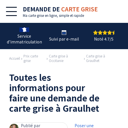
DEMANDE DE
CARTE GRISE
Ma
carte grise en ligne
, simple et rapide
Service
Suivi par e-mail
Noté 4.7/5
d'immatriculation
Prix carte
Carte grise à
Carte grise à
Accueil
grise
Occitanie
Graulhet
Toutes les
informations pour
faire une demande de
carte grise à Graulhet
Publié par
Poser une