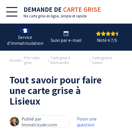
DEMANDE DE
CARTE GRISE
Ma
carte grise en ligne
, simple et rapide
Service
Suivi par e-mail
Noté 4.7/5
d'immatriculation
Prix carte
Carte grise à
Carte grise à
Accueil
grise
Normandie
Lisieux
Tout savoir pour faire
une carte grise à
Lisieux
Publié par
Poser une
Immatriculer.com
question