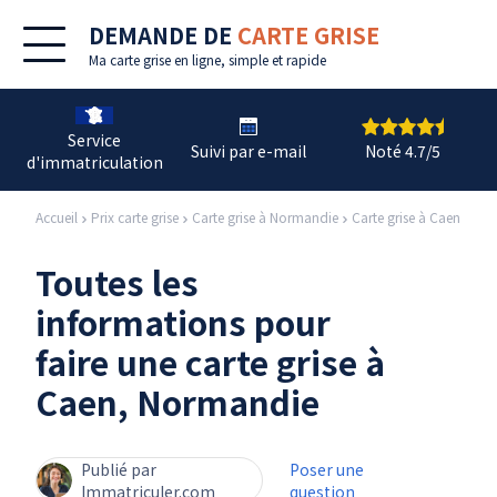
DEMANDE DE
CARTE GRISE
Ma
carte grise en ligne
, simple et rapide
Service
Suivi par e-mail
Noté 4.7/5
d'immatriculation
Accueil
Prix carte grise
Carte grise à Normandie
Carte grise à Caen
Toutes les
informations pour
faire une carte grise à
Caen, Normandie
Publié par
Poser une
Immatriculer.com
question