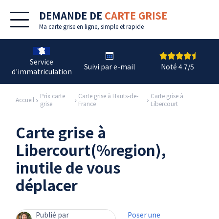
DEMANDE DE
CARTE GRISE
Ma
carte grise en ligne
, simple et rapide
Service
Suivi par e-mail
Noté 4.7/5
d'immatriculation
Prix carte
Carte grise à Hauts-de-
Carte grise à
Accueil
grise
France
Libercourt
Carte grise à
Libercourt(%region),
inutile de vous
déplacer
Publié par
Poser une