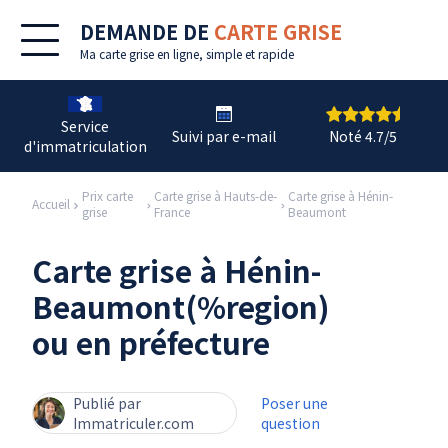
DEMANDE DE
CARTE GRISE
Ma
carte grise en ligne
, simple et rapide
Service
Suivi par e-mail
Noté 4.7/5
d'immatriculation
Prix carte
Carte grise à Hauts-de-
Carte grise à Hénin-
Accueil
grise
France
Beaumont
Carte grise à Hénin-
Beaumont(%region)
ou en préfecture
Publié par
Poser une
Immatriculer.com
question