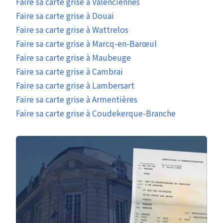
Faire sa carte grise à Valenciennes
Faire sa carte grise à Douai
Faire sa carte grise à Wattrelos
Faire sa carte grise à Marcq-en-Barœul
Faire sa carte grise à Maubeuge
Faire sa carte grise à Cambrai
Faire sa carte grise à Lambersart
Faire sa carte grise à Armentières
Faire sa carte grise à Coudekerque-Branche