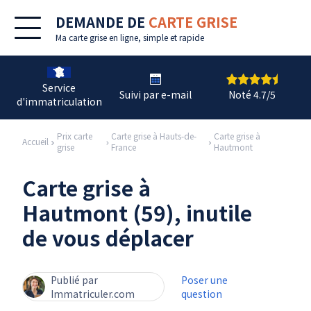
DEMANDE DE
CARTE GRISE
Ma
carte grise en ligne
, simple et rapide
Service
Suivi par e-mail
Noté 4.7/5
d'immatriculation
Prix carte
Carte grise à Hauts-de-
Carte grise à
Accueil
grise
France
Hautmont
Carte grise à
Hautmont (59), inutile
de vous déplacer
Publié par
Poser une
Immatriculer.com
question