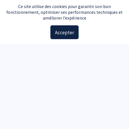
Prix carte grise
Ce site utilise des cookies pour garantir son bon
fonctionnement, optimiser ses performances techniques et
Tarifs carte grise par région
améliorer l'expérience
Tarifs carte grise par véhicule
Accepter
Prix cheval fiscal
Guide d'achat
Guide voiture d'occasion
Guide moto d'occasion
Guide voiture d'occasion
Accessoires
Plaques d'immatriculation
Kit de sécurité
Triangle de signalisation
Pochette carte grise