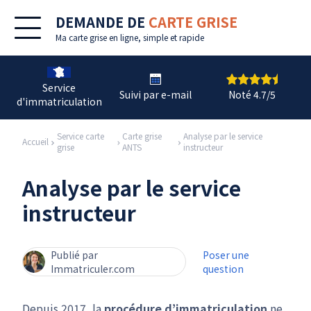
DEMANDE DE
CARTE GRISE
Ma
carte grise en ligne
, simple et rapide
Service
Suivi par e-mail
Noté 4.7/5
d'immatriculation
Service carte
Carte grise
Analyse par le service
Accueil
grise
ANTS
instructeur
Analyse par le service
instructeur
Publié par
Poser une
Immatriculer.com
question
Depuis 2017, la
procédure d’immatriculation
ne