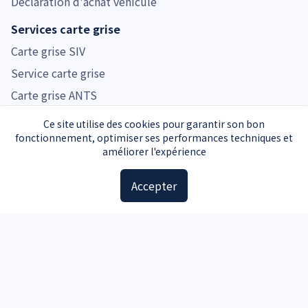
Déclaration d'achat véhicule
Services carte grise
Carte grise SIV
Service carte grise
Carte grise ANTS
Prix carte grise
Ce site utilise des cookies pour garantir son bon
fonctionnement, optimiser ses performances techniques et
Tarifs carte grise par région
améliorer l'expérience
Tarifs carte grise par véhicule
Accepter
Prix cheval fiscal
Guide d'achat
Guide voiture d'occasion
Guide moto d'occasion
Guide voiture d'occasion