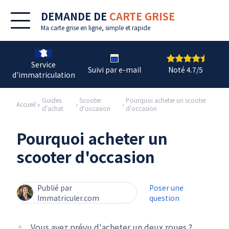
DEMANDE DE
CARTE GRISE
Ma
carte grise en ligne
, simple et rapide
Service
Suivi par e-mail
Noté 4.7/5
d'immatriculation
Guides
Scooter
Pourquoi acheter un scooter
Accueil
d'achat
d'occasion
d'occasion
Pourquoi acheter un
scooter d'occasion
Publié par
Poser une
Immatriculer.com
question
Vous avez prévu d'acheter un deux roues ?