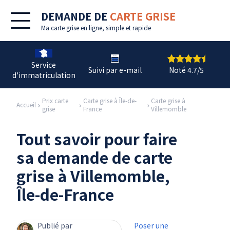
DEMANDE DE
CARTE GRISE
Ma
carte grise en ligne
, simple et rapide
Service
Suivi par e-mail
Noté 4.7/5
d'immatriculation
Prix carte
Carte grise à Île-de-
Carte grise à
Accueil
grise
France
Villemomble
Tout savoir pour faire
sa demande de carte
grise à Villemomble,
Île-de-France
Publié par
Poser une