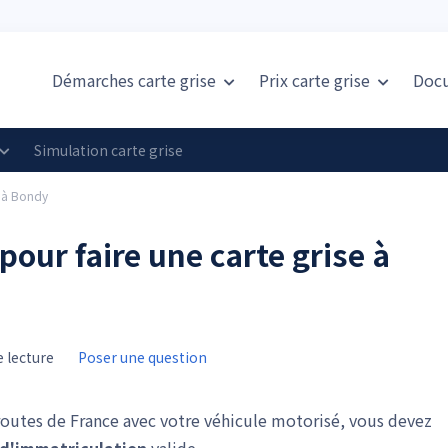
Démarches carte grise
Prix
carte grise
Doc
Simulation carte grise
e à Bondy
pour faire une carte grise à
 lecture
Poser une question
 routes de France avec votre véhicule motorisé, vous devez