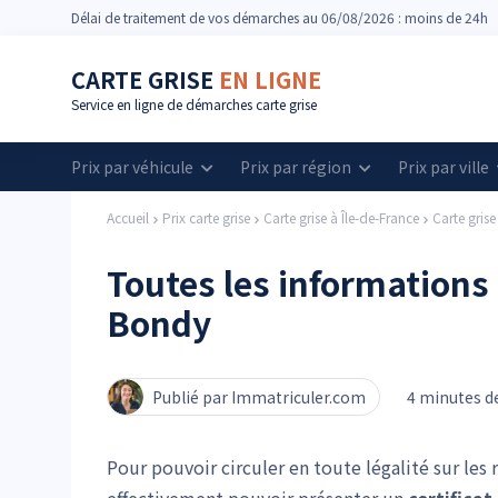
Délai
de traitement de vos démarches
au 06/08/2026 : moins de 24h
CARTE GRISE
EN LIGNE
Service en ligne de démarches carte grise
Prix par véhicule
Prix par région
Prix par ville
Accueil
Prix carte grise
Carte grise à Île-de-France
Carte gris
Toutes les informations 
Bondy
Publié par Immatriculer.com
4 minutes de
Pour pouvoir circuler en toute légalité sur les