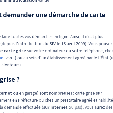
t d'immatriculation
valide.
nt demander une
démarche de carte
aire toutes vos démarches en ligne. Ainsi, il n'est plus
 (depuis l'introduction du
SIV
le 15 avril 2009). Vous pouvez
 carte grise
sur votre ordinateur ou votre téléphone, che
ue
, van...) ou au sein d'un établissement agréé par le l’État (
 alentours).
rise ?
ternet
ou en garage) sont nombreuses : carte grise
sur
ement en Préfecture ou chez un prestataire agréé et habilité
e la demande effectuée (
sur internet
ou pas), vous aurez des