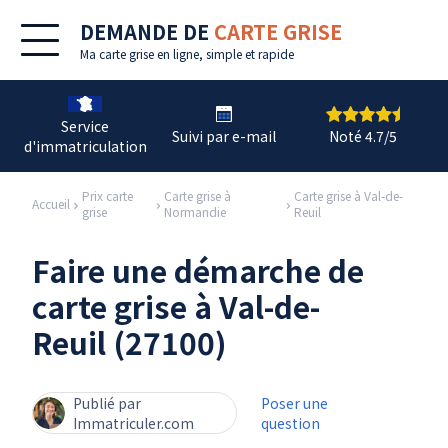
DEMANDE DE
CARTE GRISE
Ma
carte grise en ligne
, simple et rapide
Service
Suivi par e-mail
Noté 4.7/5
d'immatriculation
Prix carte
Carte grise à
Carte grise à Val-de-
Accueil
grise
Normandie
Reuil
Faire une démarche de
carte grise à Val-de-
Reuil (27100)
Publié par
Poser une
Immatriculer.com
question