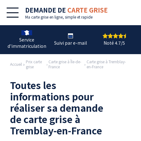
DEMANDE DE
CARTE GRISE
Ma
carte grise en ligne
, simple et rapide
Service
Suivi par e-mail
Noté 4.7/5
d'immatriculation
Prix carte
Carte grise à Île-de-
Carte grise à Tremblay-
Accueil
grise
France
en-France
Toutes les
informations pour
réaliser sa demande
de carte grise à
Tremblay-en-France