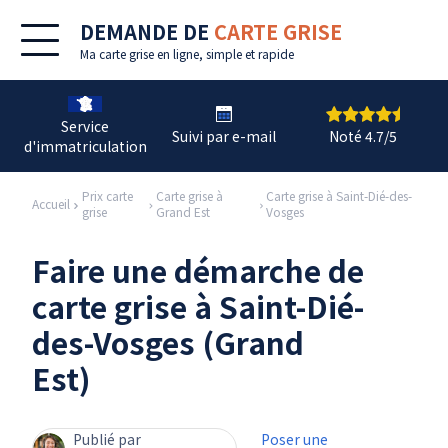
DEMANDE DE
CARTE GRISE
Ma
carte grise en ligne
, simple et rapide
Service
Suivi par e-mail
Noté 4.7/5
d'immatriculation
Prix carte
Carte grise à
Carte grise à Saint-Dié-des-
Accueil
grise
Grand Est
Vosges
Faire une démarche de
carte grise à Saint-Dié-
des-Vosges (Grand
Est)
Publié par
Poser une