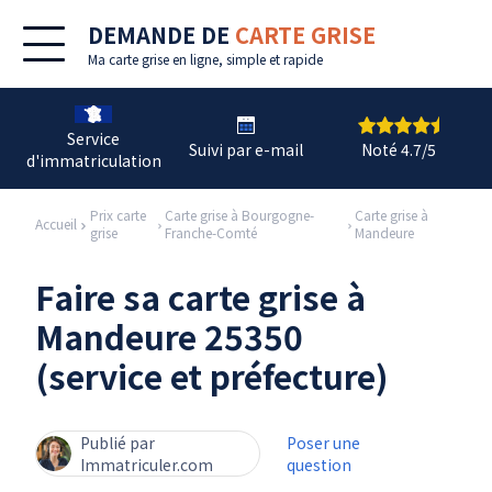
DEMANDE DE
CARTE GRISE
Ma
carte grise en ligne
, simple et rapide
Service
Suivi par e-mail
Noté 4.7/5
d'immatriculation
Prix carte
Carte grise à Bourgogne-
Carte grise à
Accueil
grise
Franche-Comté
Mandeure
Faire sa carte grise à
Mandeure 25350
(service et préfecture)
Publié par
Poser une
Immatriculer.com
question