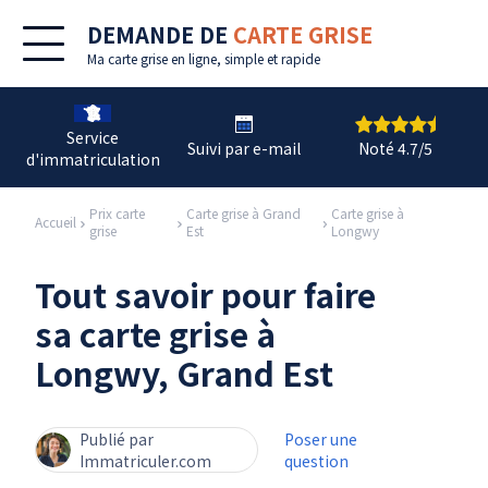
DEMANDE DE
CARTE GRISE
Ma
carte grise en ligne
, simple et rapide
Service
Suivi par e-mail
Noté 4.7/5
d'immatriculation
Prix carte
Carte grise à Grand
Carte grise à
Accueil
grise
Est
Longwy
Tout savoir pour faire
sa carte grise à
Longwy, Grand Est
Publié par
Poser une
Immatriculer.com
question