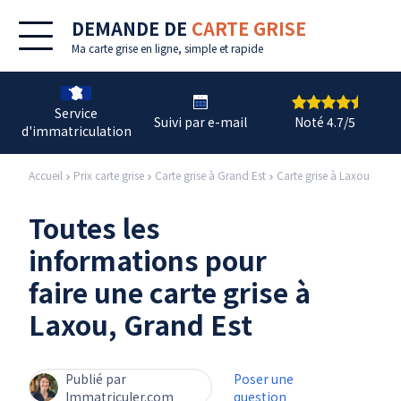
DEMANDE DE
CARTE GRISE
Ma
carte grise en ligne
, simple et rapide
Service
Suivi par e-mail
Noté 4.7/5
d'immatriculation
Accueil
Prix carte grise
Carte grise à Grand Est
Carte grise à Laxou
Toutes les
informations pour
faire une carte grise à
Laxou, Grand Est
Publié par
Poser une
Immatriculer.com
question