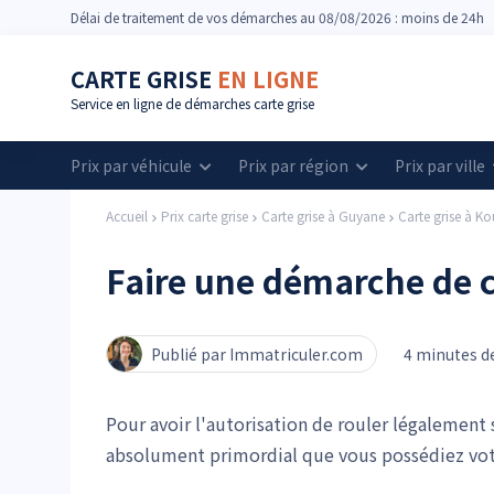
Délai
de traitement de vos démarches
au 08/08/2026 : moins de 24h
CARTE GRISE
EN LIGNE
Service en ligne de démarches carte grise
Prix par véhicule
Prix par région
Prix par ville
Accueil
Prix carte grise
Carte grise à Guyane
Carte grise à K
Faire une démarche de c
Publié par Immatriculer.com
4 minutes de
Pour avoir l'autorisation de rouler légalement 
absolument primordial que vous possédiez vo