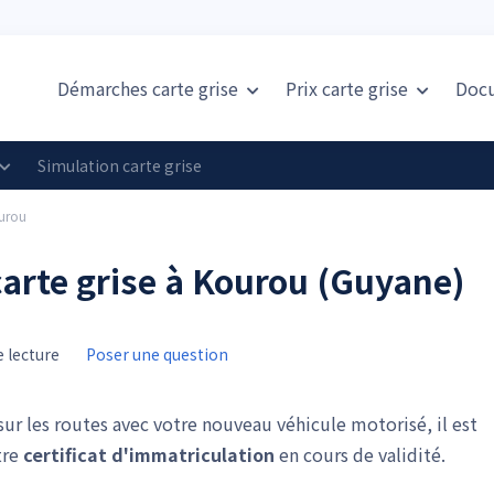
Démarches carte grise
Prix
carte grise
Doc
Simulation carte grise
ourou
arte grise à Kourou (Guyane)
 lecture
Poser une question
sur les routes avec votre nouveau véhicule motorisé, il est
tre
certificat d'immatriculation
en cours de validité.