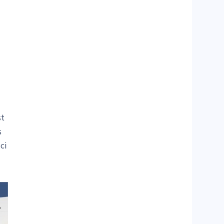
st
s
ci