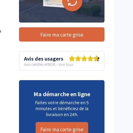
e
Faire ma carte grise
Avis des usagers
Avis certifiés AFNOR
-
Voir tous
Ma démarche en ligne
Faites votre démarche en 5
minutes et bénéficiez de la
livraison en 24h.
Faire ma carte grise