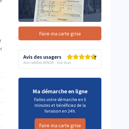
e
Faire ma carte grise
r
r
Avis des usagers
Avis certifiés AFNOR
-
Voir tous
Ma démarche en ligne
Faites votre démarche en 5
minutes et bénéficiez de la
livraison en 24h.
Faire ma carte grise