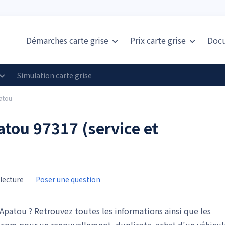
Démarches carte grise
Prix
carte grise
Doc
Simulation carte grise
patou
patou 97317 (service et
lecture
Poser une question
patou ? Retrouvez toutes les informations ainsi que les