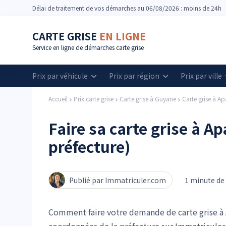
Délai
de traitement de vos démarches
au 06/08/2026 : moins de 24h
CARTE GRISE
EN LIGNE
Service en ligne de démarches carte grise
Prix par véhicule
Prix par région
Prix par ville
Accueil
Prix carte grise
Carte grise à Guyane
Carte grise à A
Faire sa carte grise à A
préfecture)
Publié par Immatriculer.com
1 minute de 
Comment faire votre demande de carte grise à A