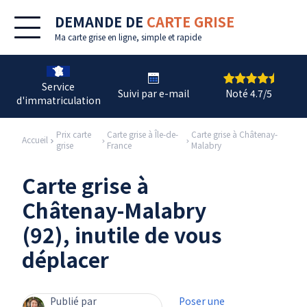
DEMANDE DE
CARTE GRISE
Ma
carte grise en ligne
, simple et rapide
Service
Suivi par e-mail
Noté 4.7/5
d'immatriculation
Prix carte
Carte grise à Île-de-
Carte grise à Châtenay-
Accueil
grise
France
Malabry
Carte grise à
Châtenay-Malabry
(92), inutile de vous
déplacer
Publié par
Poser une