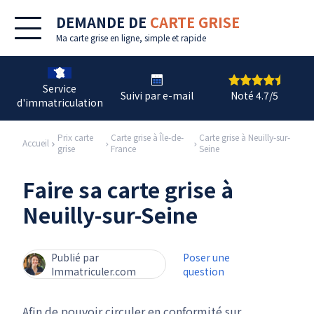
DEMANDE DE
CARTE GRISE
Ma
carte grise en ligne
, simple et rapide
Service
Suivi par e-mail
Noté 4.7/5
d'immatriculation
Prix carte
Carte grise à Île-de-
Carte grise à Neuilly-sur-
Accueil
grise
France
Seine
Faire sa carte grise à
Neuilly-sur-Seine
Publié par
Poser une
Immatriculer.com
question
Afin de pouvoir circuler en conformité sur