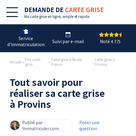
DEMANDE DE
CARTE GRISE
Ma
carte grise en ligne
, simple et rapide
Service
Suivi par e-mail
Noté 4.7/5
d'immatriculation
Prix carte
Carte grise à Île-de-
Carte grise à
Accueil
grise
France
Provins
Tout savoir pour
réaliser sa carte grise
à Provins
Publié par
Poser une
Immatriculer.com
question