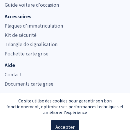
Guide voiture d'occasion
Accessoires
Plaques d'immatriculation
Kit de sécurité
Triangle de signalisation
Pochette carte grise
Aide
Contact
Documents carte grise
Ce site utilise des cookies pour garantir son bon
fonctionnement, optimiser ses performances techniques et
Immatriculer.com est noté 4.7/5 pour son service de carte grise
améliorer l'expérience
Service carte grise privé et indépendant de l’Administration
Mentions légales
CGU
Confidentialité
Partenaires
Accepter