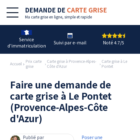
DEMANDE DE
CARTE GRISE
Ma
carte grise en ligne
, simple et rapide
Service
Suivi par e-mail
Noté 4.7/5
d'immatriculation
Prix carte
Carte grise à Provence-Alpes-
Carte grise à Le
Accueil
grise
Côte d'Azur
Pontet
Faire une demande de
carte grise à Le Pontet
(Provence-Alpes-Côte
d'Azur)
Publié par
Poser une