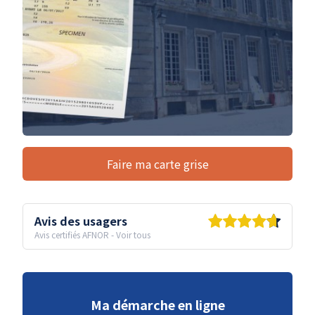
Faire ma carte grise
Avis des usagers
Avis certifiés AFNOR
-
Voir tous
Ma démarche en ligne