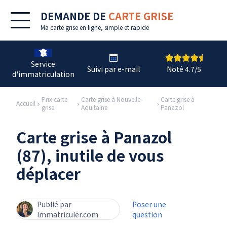
DEMANDE DE
CARTE GRISE
Ma
carte grise en ligne
, simple et rapide
Service
Suivi par e-mail
Noté 4.7/5
d'immatriculation
Prix carte
Carte grise à Nouvelle-
Carte grise à
Accueil
grise
Aquitaine
Panazol
Carte grise à Panazol
(87), inutile de vous
déplacer
Publié par
Poser une
Immatriculer.com
question