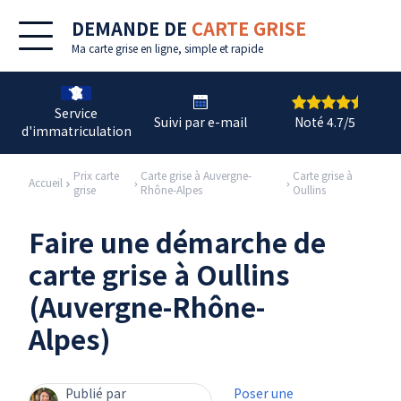
DEMANDE DE
CARTE GRISE
Ma
carte grise en ligne
, simple et rapide
Service
Suivi par e-mail
Noté 4.7/5
d'immatriculation
Prix carte
Carte grise à Auvergne-
Carte grise à
Accueil
grise
Rhône-Alpes
Oullins
Faire une démarche de
carte grise à Oullins
(Auvergne-Rhône-
Alpes)
Publié par
Poser une