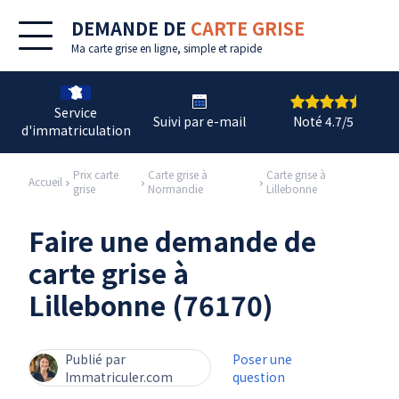
DEMANDE DE
CARTE GRISE
Ma
carte grise en ligne
, simple et rapide
Service
Suivi par e-mail
Noté 4.7/5
d'immatriculation
Prix carte
Carte grise à
Carte grise à
Accueil
grise
Normandie
Lillebonne
Faire une demande de
carte grise à
Lillebonne (76170)
Publié par
Poser une
Immatriculer.com
question